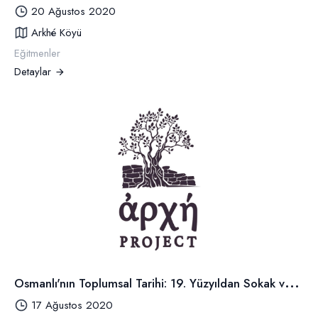
20 Ağustos 2020
Arkhé Köyü
Eğitmenler
Detaylar
O
smanlı'nın Toplumsal Tarihi: 19. Yüzyıldan Sokak ve İnsan Manzaraları
17 Ağustos 2020