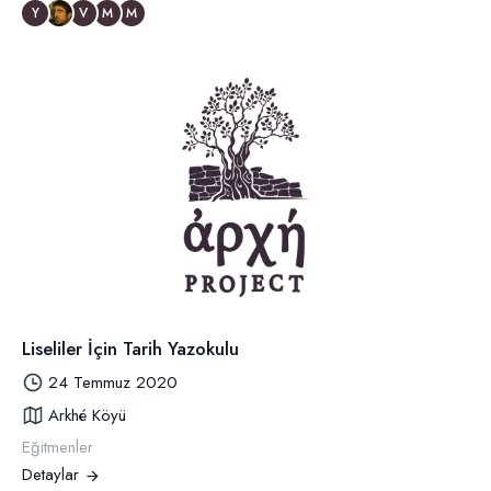
Y
V
M
M
Liseliler İçin Tarih Yazokulu
24 Temmuz 2020
Arkhé Köyü
Eğitmenler
Detaylar