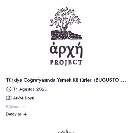
T
ürkiye Coğrafyasında Yemek Kültürleri (BUGUSTO İşbirliğiyle)
14 Ağustos 2020
Arkhé Köyü
Eğitmenler
Detaylar