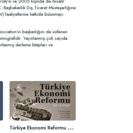
sity’e ve 2005 kışında da misafir
. Başbakanlık Dış Ticaret Müsteşarlığına
 faaliyetlerine katkıda bulunmayı
ociation’ın başkanlığını da üstlenen
 demografidir. Yayınlanmış çok sayıda
ınlanmış derleme kitapları ve
T
ürkiye Ekonomi Reformu Yaz Okulu