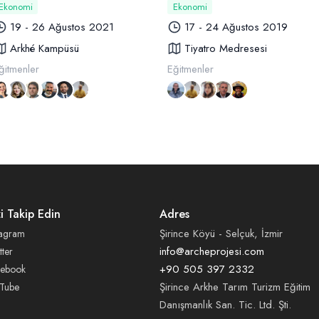
Ekonomi
Ekonomi
19 - 26 Ağustos 2021
17 - 24 Ağustos 2019
Arkhé Kampüsü
Tiyatro Medresesi
ğitmenler
Eğitmenler
zi Takip Edin
Adres
Şirince Köyü - Selçuk, İzmir
tagram
info@archeprojesi.com
tter
+90 505 397 2332
cebook
Şirince Arkhe Tarım Turizm Eğitim
Tube
Danışmanlık San. Tic. Ltd. Şti.