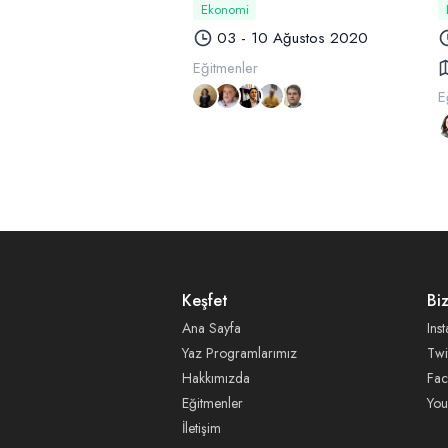
Ekonomi
03 - 10 Ağustos 2020
Eğitmenler
E
Keşfet
Bi
Ana Sayfa
Ins
Yaz Programlarımız
Twi
Hakkımızda
Fa
Eğitmenler
You
İletişim