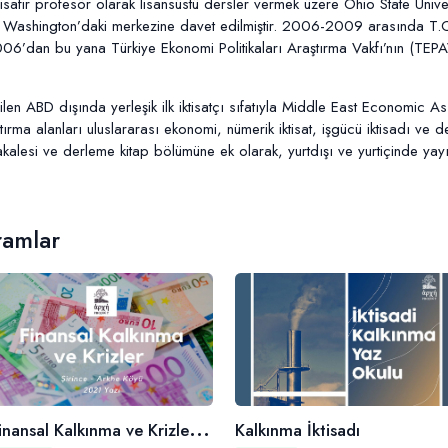
fir profesör olarak lisansüstü dersler vermek üzere Ohio State Univer
n Washington’daki merkezine davet edilmiştir. 2006-2009 arasında T.C
’dan bu yana Türkiye Ekonomi Politikaları Araştırma Vakfı’nın (TEPAV)
ABD dışında yerleşik ilk iktisatçı sıfatıyla Middle East Economic Ass
ştırma alanları uluslararası ekonomi, nümerik iktisat, işgücü iktisadı ve
kalesi ve derleme kitap bölümüne ek olarak, yurtdışı ve yurtiçinde yay
ramlar
F
inansal Kalkınma ve Krizler Yaz Okulu
Kalkınma İktisadı