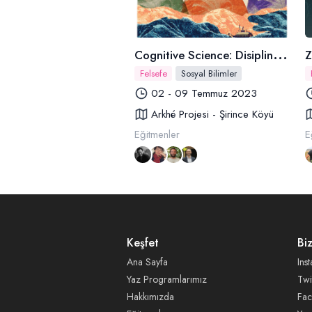
C
ognitive Science: Disiplinlerarası Yaklaşımlar
Z
Felsefe
Sosyal Bilimler
02 - 09 Temmuz 2023
Arkhé Projesi - Şirince Köyü
Eğitmenler
E
Keşfet
Bi
Ana Sayfa
Ins
Yaz Programlarımız
Twi
Hakkımızda
Fa