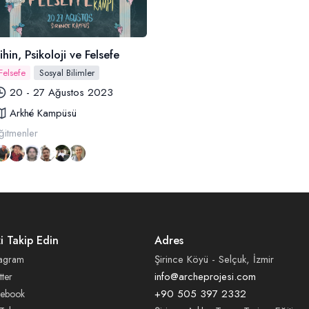
ihin, Psikoloji ve Felsefe
Felsefe
Sosyal Bilimler
20 - 27 Ağustos 2023
Arkhé Kampüsü
ğitmenler
zi Takip Edin
Adres
Şirince Köyü - Selçuk, İzmir
tagram
info@archeprojesi.com
tter
+90 505 397 2332
cebook