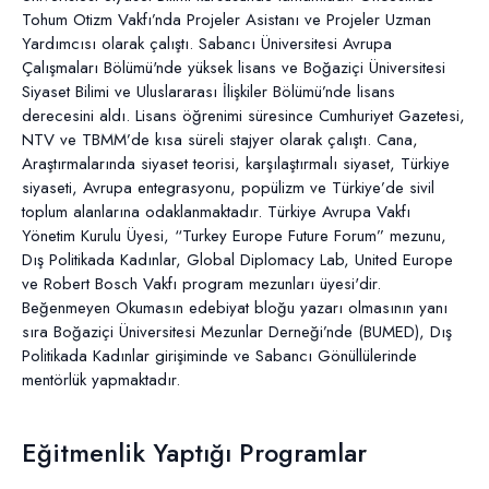
Tohum Otizm Vakfı’nda Projeler Asistanı ve Projeler Uzman
Yardımcısı olarak çalıştı. Sabancı Üniversitesi Avrupa
Çalışmaları Bölümü'nde yüksek lisans ve Boğaziçi Üniversitesi
Siyaset Bilimi ve Uluslararası İlişkiler Bölümü’nde lisans
derecesini aldı. Lisans öğrenimi süresince Cumhuriyet Gazetesi,
NTV ve TBMM’de kısa süreli stajyer olarak çalıştı. Cana,
Araştırmalarında siyaset teorisi, karşılaştırmalı siyaset, Türkiye
siyaseti, Avrupa entegrasyonu, popülizm ve Türkiye’de sivil
toplum alanlarına odaklanmaktadır. Türkiye Avrupa Vakfı
Yönetim Kurulu Üyesi, “Turkey Europe Future Forum” mezunu,
Dış Politikada Kadınlar, Global Diplomacy Lab, United Europe
ve Robert Bosch Vakfı program mezunları üyesi'dir.
Beğenmeyen Okumasın edebiyat bloğu yazarı olmasının yanı
sıra Boğaziçi Üniversitesi Mezunlar Derneği’nde (BUMED), Dış
Politikada Kadınlar girişiminde ve Sabancı Gönüllülerinde
mentörlük yapmaktadır.
Eğitmenlik Yaptığı Programlar