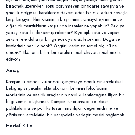
bırakmak üzereyken sonu görünmeyen bir ticaret savaşıyla ve
şimdilik bölgesel karakterde devam eden bir dizi askeri savaşla
karşı karşıya. İklim krizinin, ırk ayrımının, cinsiyet ayrımının ve
diğer olumsuzlukların karşısında insanlar ne yapabilir? Peki ya
yapay zeka ile donanmış robotlar? Biyolojik zeka ve yapay
zeka el ele daha iyi bir gelecek yaratabilecek mi? Doğa ve
kentlerimiz nasıl olacak? Özgürlüklerimizin temel ölçüsü ne
olacak? Ekonomi bilimi bu soruları nasıl okuyor, nasıl analiz
ediyor?
Amaç
Kampın ilk amacı, yukarıdaki çerçeveye dönük bir entelektüel
bakış açısı yakalamakta ekonomi biliminin felsefesinin,
teorilerinin ve analitik araçlarının nasıl kullanılacağına ilişkin bir
bilgi zemini oluşturmak. Kampın ikinci amacı ise iktisat
politikalarına ve politika tasarımına ilişkin değerlendirme ve
görüşlerin entelektüel bir perspektife yerleştirilmesini sağlamak.
Hedef Kitle