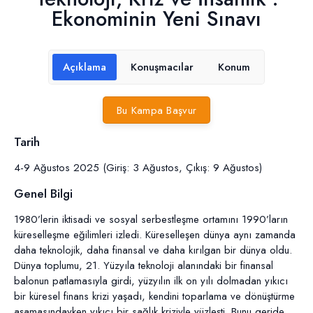
Ekonominin Yeni Sınavı
Açıklama
Konuşmacılar
Konum
Bu Kampa Başvur
Tarih
4-9 Ağustos 2025 (Giriş: 3 Ağustos, Çıkış: 9 Ağustos)
Genel Bilgi
1980’lerin iktisadi ve sosyal serbestleşme ortamını 1990’ların
küreselleşme eğilimleri izledi. Küreselleşen dünya aynı zamanda
daha teknolojik, daha finansal ve daha kırılgan bir dünya oldu.
Dünya toplumu, 21. Yüzyıla teknoloji alanındaki bir finansal
balonun patlamasıyla girdi, yüzyılın ilk on yılı dolmadan yıkıcı
bir küresel finans krizi yaşadı, kendini toparlama ve dönüştürme
aşamasındayken yıkıcı bir sağlık kriziyle yüzleşti. Bunu geride