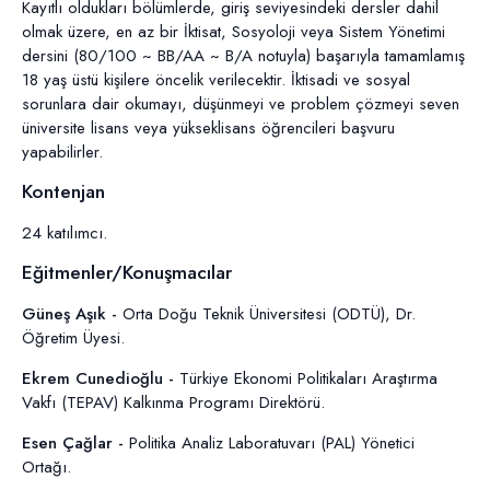
Kayıtlı oldukları bölümlerde, giriş seviyesindeki dersler dahil
olmak üzere, en az bir İktisat, Sosyoloji veya Sistem Yönetimi
dersini (80/100 ~ BB/AA ~ B/A notuyla) başarıyla tamamlamış
18 yaş üstü kişilere öncelik verilecektir.
İ
ktisadi ve sosyal
sorunlara dair okumayı, düşünmeyi ve problem çözmeyi seven
üniversite lisans veya yükseklisans öğrencileri başvuru
yapabilirler.
Kontenjan
24 katılımcı.
Eğitmenler/Konuşmacılar
Güneş Aşık -
Orta Doğu Teknik Üniversitesi (ODTÜ), Dr.
Öğretim Üyesi.
Ekrem Cunedioğlu -
Türkiye Ekonomi Politikaları Araştırma
Vakfı (TEPAV)
Kalkınma Programı Direktörü.
Esen Çağlar -
Politika Analiz Laboratuvarı (PAL)
Yönetici
Ortağı.