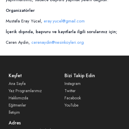
Organizatörler
Mustafa Eray Yücel
,
eray.yucel@gmail.com
İçerik dışında, başvuru ve kayıtlarla ilgili sorularınız için;
Ceren Aydın,
cerenaydin@nesinkoyleri.org
Keşfet
Bizi Takip Edin
Ana Sayfa
Instagram
Yaz Programlarımız
Twitter
Hakkımızda
Facebook
Eğitmenler
YouTube
İletişim
Adres