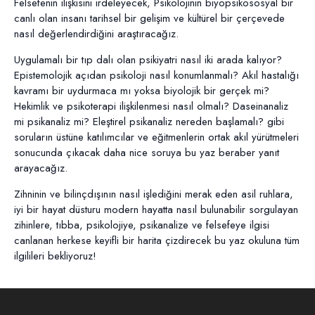
Felsefenin ilişkisini irdeleyecek, Psikolojinin biyopsikososyal bir
canlı olan insanı tarihsel bir gelişim ve kültürel bir çerçevede
nasıl değerlendirdiğini araştıracağız.
Uygulamalı bir tıp dalı olan psikiyatri nasıl iki arada kalıyor?
Epistemolojik açıdan psikoloji nasıl konumlanmalı? Akıl hastalığı
kavramı bir uydurmaca mı yoksa biyolojik bir gerçek mi?
Hekimlik ve psikoterapi ilişkilenmesi nasıl olmalı? Daseinanaliz
mi psikanaliz mi? Eleştirel psikanaliz nereden başlamalı? gibi
soruların üstüne katılımcılar ve eğitmenlerin ortak akıl yürütmeleri
sonucunda çıkacak daha nice soruya bu yaz beraber yanıt
arayacağız.
Zihninin ve bilinçdışının nasıl işlediğini merak eden asil ruhlara,
iyi bir hayat düsturu modern hayatta nasıl bulunabilir sorgulayan
zihinlere, tıbba, psikolojiye, psikanalize ve felsefeye ilgisi
canlanan herkese keyifli bir harita çizdirecek bu yaz okuluna tüm
ilgilileri bekliyoruz!