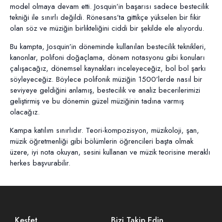
model olmaya devam etti. Josquin’in başarısı sadece bestecilik
tekniği ile sınırlı değildi. Rönesans’ta gittikçe yükselen bir fikir
olan söz ve müziğin birlikteliğini ciddi bir şekilde ele alıyordu.
Bu kampta, Josquin’in döneminde kullanılan bestecilik teknikleri,
kanonlar, polifoni doğaçlama, dönem notasyonu gibi konuları
çalışacağız, dönemsel kaynakları inceleyeceğiz, bol bol şarkı
söyleyeceğiz. Böylece polifonik müziğin 1500’lerde nasıl bir
seviyeye geldiğini anlamış, bestecilik ve analiz becerilerimizi
geliştirmiş ve bu dönemin güzel müziğinin tadına varmış
olacağız.
Kampa katılım sınırlıdır. Teori-kompozisyon, müzikoloji, şan,
müzik öğretmenliği gibi bölümlerin öğrencileri başta olmak
üzere, iyi nota okuyan, sesini kullanan ve müzik teorisine meraklı
herkes başvurabilir.
Keşfet
Bizi Takip Edin