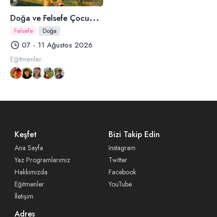
D
oğa ve Felsefe Çocuk & Aile Kampı
Felsefe
Doğa
07 - 11 Ağustos 2026
Eğitmenler
Keşfet
Bizi Takip Edin
Ana Sayfa
Instagram
Yaz Programlarımız
Twitter
Hakkımızda
Facebook
Eğitmenler
YouTube
İletişim
Adres