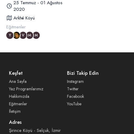
25 Temmuz - 01 Ağustos
2020
Arkhé Köyü
Eğitmenler
Y
V
M
M
Keşfet
Bizi Takip Edin
Ana Sayfa
Instagram
Yaz Programlarımız
Twitter
Hakkımızda
Facebook
Eğitmenler
YouTube
İletişim
Adres
Şirince Köyü - Selçuk, İzmir