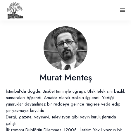
Murat Menteş
İstanbul’da doğdu. Bisiklet tamiriyle uğraştı. Ufak tefek sihirbazlık
numaraları öğrendi. Amatör olarak boksla ilgilendi. Yediği
yumruklar dayanılmaz bir raddeye gelince ringlere veda edip
şiir yazmaya koyuldu.
Dergi, gazete, yayınevi, televizyon gibi yayın kuruluşlarında
çalıştı.
İlk romanı Dublörün Dilemması [2005, İletişim Yay.] yaygın bir