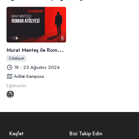
M
urat Menteş ile Roman Atölyesi
Edebiyat
18 - 23 Ağustos 2024
Arkhé Kampüsü
Eğitmenler
Keşfet
Bizi Takip Edin