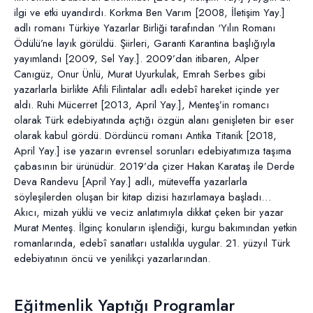
ilgi ve etki uyandırdı. Korkma Ben Varım [2008, İletişim Yay.]
adlı romanı Türkiye Yazarlar Birliği tarafından ‘Yılın Romanı
Ödülü’ne layık görüldü. Şiirleri, Garanti Karantina başlığıyla
yayımlandı [2009, Sel Yay.]. 2009’dan itibaren, Alper
Canıgüz, Onur Ünlü, Murat Uyurkulak, Emrah Serbes gibi
yazarlarla birlikte Afili Filintalar adlı edebî hareket içinde yer
aldı. Ruhi Mücerret [2013, April Yay.], Menteş’in romancı
olarak Türk edebiyatında açtığı özgün alanı genişleten bir eser
olarak kabul gördü. Dördüncü romanı Antika Titanik [2018,
April Yay.] ise yazarın evrensel sorunları edebiyatımıza taşıma
çabasının bir ürünüdür. 2019’da çizer Hakan Karataş ile Derde
Deva Randevu [April Yay.] adlı, müteveffa yazarlarla
söyleşilerden oluşan bir kitap dizisi hazırlamaya başladı…
Akıcı, mizah yüklü ve veciz anlatımıyla dikkat çeken bir yazar
Murat Menteş. İlginç konuların işlendiği, kurgu bakımından yetkin
romanlarında, edebî sanatları ustalıkla uygular. 21. yüzyıl Türk
edebiyatının öncü ve yenilikçi yazarlarından.
Eğitmenlik Yaptığı Programlar