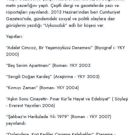
metin yazarlığını yaptı. Çeşitli dergi ve gazetelerde yazı ve
röportajları yayınlandı. 2013 Haziran’ından beri Cumhuriyet
Gazetesi’nde, gündemdeki sosyal ve politik olaylara dair
görüşlerini yazdığı “Uykusuzluk” adlı bir köşesi var.
Yapıtları:
“Adalet Cimcoz, Bir Yaşamöyküsü Denemesi” (Biyograf i- YKY
2000)
“Beş Sevim Apartmanı” (Roman- YKY 2003
“Sevgili Doğan Kardeş” (Araştırma - YKY 3003)
“Kırmızı Zaman” (Roman- YKY 2004)
“Aşkın Sonu Cinayettir- Pınar Kür’le Hayat ve Edebiyat” ( Söyleşi
- Everest Yayınları 2006)
“Şahbaz’ın Harikulade Yılı 1979” (Roman - YKY 2007)
yayınlandı.
“Dolapdere, Kürt Kediler Çingene Kelebekler” (Deneme -