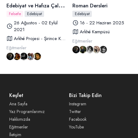
E
debiyat ve Hafıza Çalışmaları
Roman Dersleri
Felsefe
Edebiyat
Edebiyat
26 Ağustos - 02 Eylül
16 - 22 Haziran 2025
2021
Arkhé Kampüsü
Arkhé Projesi - Şirince Köyü
Eğitmenler
Eğitmenler
Keşfet
Bizi Takip Edin
Ana Sayfa
Instagram
Yaz Programlarımız
Twitter
Hakkımızda
Facebook
Eğitmenler
YouTube
İletişim