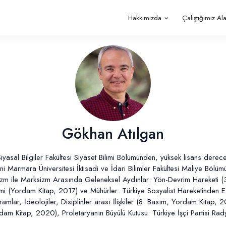
Hakkımızda
Çalıştığımız Al
Gökhan Atılgan
yasal Bilgiler Fakültesi Siyaset Bilimi Bölümünden, yüksek lisans derecesi
 Marmara Üniversitesi İktisadi ve İdari Bilimler Fakültesi Maliye Bölümü
lizm ile Marksizm Arasında Geleneksel Aydınlar: Yön-Devrim Hareketi 
imi (Yordam Kitap, 2017) ve Mühürler: Türkiye Sosyalist Hareketinden 
Kavramlar, İdeolojiler, Disiplinler arası İlişkiler (8. Basım, Yordam Ki
dam Kitap, 2020), Proletaryanın Büyülü Kutusu: Türkiye İşçi Partisi Ra