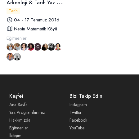
A
rkeoloji & Tarih Yaz Okulu
Tarih
04 - 17 Temmuz 2016
Nesin Matematik Köyü
Eğitmenler
C
Keşfet
Bizi Takip Edin
Ana Sayfa
Instagram
Yaz Programlarımız
Twitter
Hakkımızda
Facebook
Eğitmenler
YouTube
İletişim