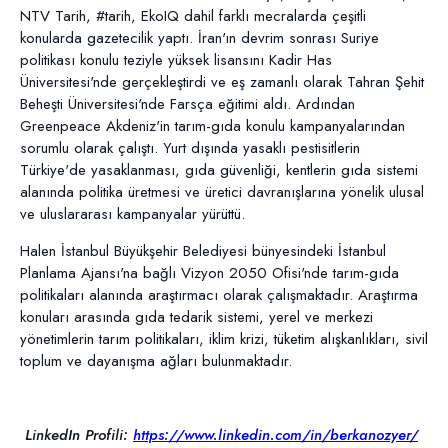
NTV Tarih, #tarih, EkoIQ dahil farklı mecralarda çeşitli
konularda gazetecilik yaptı. İran'ın devrim sonrası Suriye
politikası konulu teziyle yüksek lisansını Kadir Has
Üniversitesi'nde gerçekleştirdi ve eş zamanlı olarak Tahran Şehit
Beheşti Üniversitesi'nde Farsça eğitimi aldı. Ardından
Greenpeace Akdeniz'in tarım-gıda konulu kampanyalarından
sorumlu olarak çalıştı. Yurt dışında yasaklı pestisitlerin
Türkiye'de yasaklanması, gıda güvenliği, kentlerin gıda sistemi
alanında politika üretmesi ve üretici davranışlarına yönelik ulusal
ve uluslararası kampanyalar yürüttü.
Halen İstanbul Büyükşehir Belediyesi bünyesindeki İstanbul
Planlama Ajansı'na bağlı Vizyon 2050 Ofisi'nde tarım-gıda
politikaları alanında araştırmacı olarak çalışmaktadır. Araştırma
konuları arasında gıda tedarik sistemi, yerel ve merkezi
yönetimlerin tarım politikaları, iklim krizi, tüketim alışkanlıkları, sivil
toplum ve dayanışma ağları bulunmaktadır.
LinkedIn Profili:
https://www.linkedin.com/in/berkanozyer/