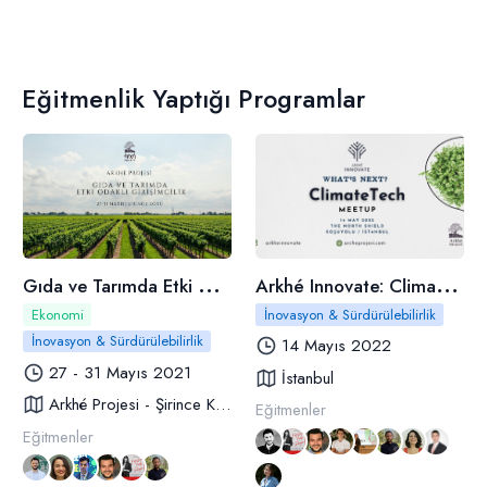
Eğitmenlik Yaptığı Programlar
G
ıda ve Tarımda Etki Odaklı Girişimcilik
A
rkhé Innovate: ClimateTech Meetup
Ekonomi
İnovasyon & Sürdürülebilirlik
İnovasyon & Sürdürülebilirlik
14 Mayıs 2022
27 - 31 Mayıs 2021
İstanbul
Arkhé Projesi - Şirince Köyü
Eğitmenler
Eğitmenler