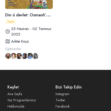
D
in ü devlet: Osmanlı'da Din, Siyaset ve Dinin Siyaseti
Tarih
25 Haziran - 02 Temmuz
2022
Arkhé Köyü
Eğitmenler
Keşfet
Bizi Takip Edin
Ana Sayfa
Instagram
Yaz Programlarımız
Twitter
Hakkımızda
Facebook