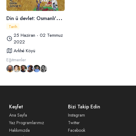
D
in ü devlet: Osmanlı'da Din, Siyaset ve Dinin Siyaseti
Tarih
25 Haziran - 02 Temmuz
2022
Arkhé Köyü
Eğitmenler
Keşfet
Bizi Takip Edin
Ana Sayfa
Instagram
Yaz Programlarımız
Twitter
Hakkımızda
Facebook