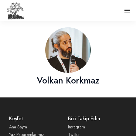
Volkan Korkmaz
Keşfet
Bizi Takip Edin
Ana Sayfa
Instagram
Yaz Programlarımız
Twitter