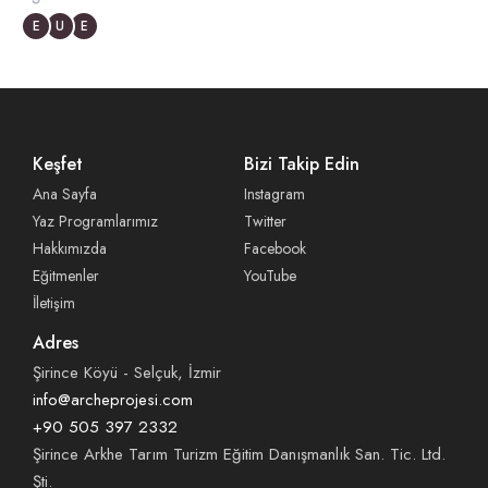
E
U
E
Keşfet
Bizi Takip Edin
Ana Sayfa
Instagram
Yaz Programlarımız
Twitter
Hakkımızda
Facebook
Eğitmenler
YouTube
İletişim
Adres
Şirince Köyü - Selçuk, İzmir
info@archeprojesi.com
+90 505 397 2332
Şirince Arkhe Tarım Turizm Eğitim Danışmanlık San. Tic. Ltd.
Şti.