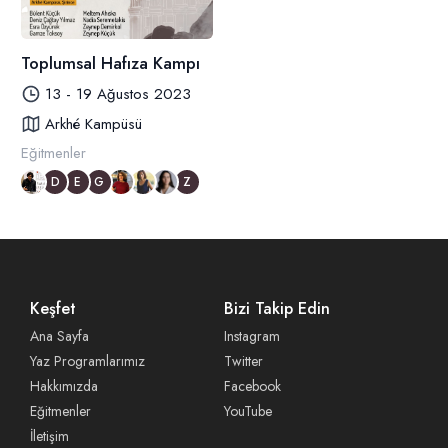
Toplumsal Hafıza Kampı
13 - 19 Ağustos 2023
Arkhé Kampüsü
Eğitmenler
D
E
G
Z
Keşfet
Bizi Takip Edin
Ana Sayfa
Instagram
Yaz Programlarımız
Twitter
Hakkımızda
Facebook
Eğitmenler
YouTube
İletişim