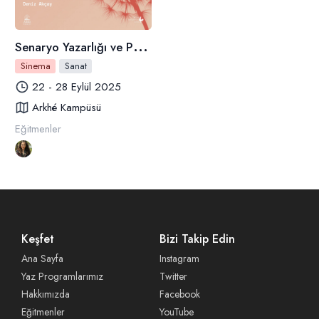
S
enaryo Yazarlığı ve Proje Tasarım Atölyesi
Sinema
Sanat
22 - 28 Eylül 2025
Arkhé Kampüsü
Eğitmenler
Keşfet
Bizi Takip Edin
Ana Sayfa
Instagram
Yaz Programlarımız
Twitter
Hakkımızda
Facebook
Eğitmenler
YouTube