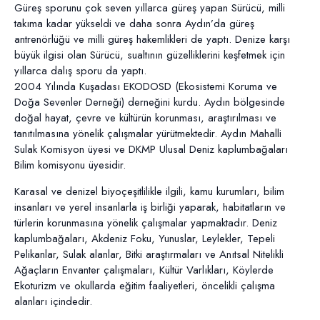
Güreş sporunu çok seven yıllarca güreş yapan Sürücü, milli
takıma kadar yükseldi ve daha sonra Aydın’da güreş
antrenörlüğü ve milli güreş hakemlikleri de yaptı. Denize karşı
büyük ilgisi olan Sürücü, sualtının güzelliklerini keşfetmek için
yıllarca dalış sporu da yaptı.
2004 Yılında Kuşadası EKODOSD (Ekosistemi Koruma ve
Doğa Sevenler Derneği) derneğini kurdu. Aydın bölgesinde
doğal hayat, çevre ve kültürün korunması, araştırılması ve
tanıtılmasına yönelik çalışmalar yürütmektedir. Aydın Mahalli
Sulak Komisyon üyesi ve DKMP Ulusal Deniz kaplumbağaları
Bilim komisyonu üyesidir.
Karasal ve denizel biyoçeşitlilikle ilgili, kamu kurumları, bilim
insanları ve yerel insanlarla iş birliği yaparak, habitatların ve
türlerin korunmasına yönelik çalışmalar yapmaktadır. Deniz
kaplumbağaları, Akdeniz Foku, Yunuslar, Leylekler, Tepeli
Pelikanlar, Sulak alanlar, Bitki araştırmaları ve Anıtsal Nitelikli
Ağaçların Envanter çalışmaları, Kültür Varlıkları, Köylerde
Ekoturizm ve okullarda eğitim faaliyetleri, öncelikli çalışma
alanları içindedir.