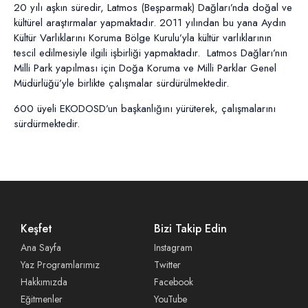
20 yılı aşkın süredir, Latmos (Beşparmak) Dağları’nda doğal ve
kültürel araştırmalar yapmaktadır. 2011 yılından bu yana Aydın
Kültür Varlıklarını Koruma Bölge Kurulu’yla kültür varlıklarının
tescil edilmesiyle ilgili işbirliği yapmaktadır. Latmos Dağları’nın
Milli Park yapılması için Doğa Koruma ve Milli Parklar Genel
Müdürlüğü’yle birlikte çalışmalar sürdürülmektedir.
600 üyeli EKODOSD’un başkanlığını yürüterek, çalışmalarını
sürdürmektedir.
Keşfet
Bizi Takip Edin
Ana Sayfa
Instagram
Yaz Programlarımız
Twitter
Hakkımızda
Facebook
Eğitmenler
YouTube