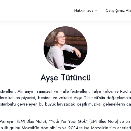
Hakkımızda
Çalıştığımız Al
Ayşe Tütüncü
valleri, Almanya Traumzeit ve Halle festivalleri, İtalya Talos ve Rochell
ere katılan piyanist, besteci ve vokalist Ayşe Tütüncü'nün doğaçlamalar
İstanbul'u çevreleyen bu büyük havzadaki çeşitli müzikal geleneklerin 
"Panayır" (EMI-Blue Note), "Yedi Yer Yedi Gök" (EMI-Blue Note) ve en
ca ilk grubu Mozaik’le dört albüm ve 2014’te ise Mozaik'in tüm eserler