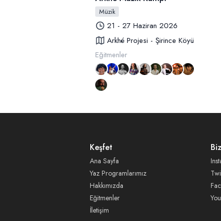
Müzik
21 - 27 Haziran 2026
Arkhé Projesi - Şirince Köyü
Eğitmenler
Keşfet
Bi
Ana Sayfa
Ins
Yaz Programlarımız
Twi
Hakkımızda
Fa
Eğitmenler
You
İletişim