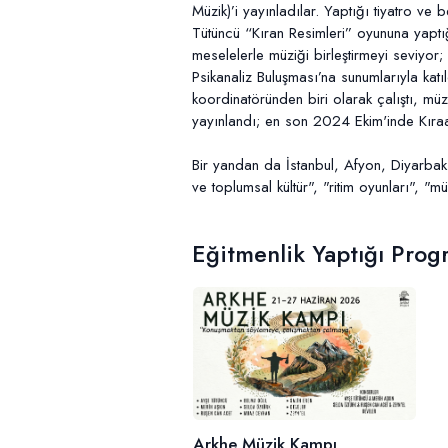
Müzik)’i yayınladılar. Yaptığı tiyatro ve
Tütüncü “Kıran Resimleri” oyununa yaptığ
meselelerle müziği birleştirmeyi seviyor
Psikanaliz Buluşması’na sunumlarıyla kat
koordinatöründen biri olarak çalıştı, müz
yayınlandı; en son 2024 Ekim'inde Kıraath
Bir yandan da İstanbul, Afyon, Diyarbakır
ve toplumsal kültür", "ritim oyunları",
Eğitmenlik Yaptığı Prog
Arkhe Müzik Kampı