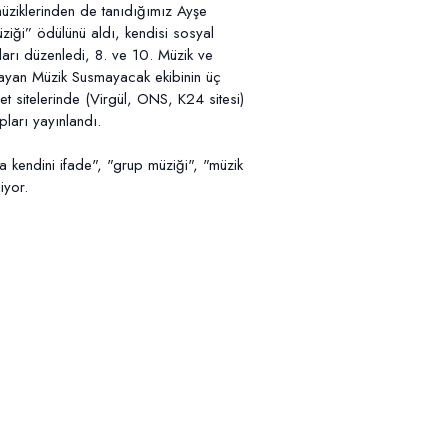
 müziklerinden de tanıdığımız Ayşe
ziği” ödülünü aldı, kendisi sosyal
ları düzenledi, 8. ve 10. Müzik ve
mlayan Müzik Susmayacak ekibinin üç
et sitelerinde (Virgül, ONS, K24 sitesi)
pları yayınlandı.
ta kendini ifade", "grup müziği", "müzik
iyor.