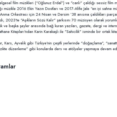
 belgesel film müzikleri (“Oğlunuz Erdal”) ve "canlı" çaldığı sessiz film
ı müzikle 2016 Ekin Yazın Dostları ve 2017-Afife Jale “en iyi sahne mü
; Anma Orkestrası için 24 Nisan ve Dersim ’38 anısına çaldıkları parça
ıldı, 2023'te "Aşıkların Sözü Kalır" şarkısını 70 müzisyen olarak yoru
ik ve başka şeyler arasında bağ kuran yazıları, gazete, dergi ve intern
ane Kitapları'ndan Karin Karakaşlı ile "Sahicilik" isminde bir ortak kita
, Kars, Ayvalık gibi Türkiye'nin çeşitli yerlerinde "doğaçlama", "sanat
 "müzikte düzenleme" gibi konularda ders ve atölyeler yapmaya devam ed
ramlar