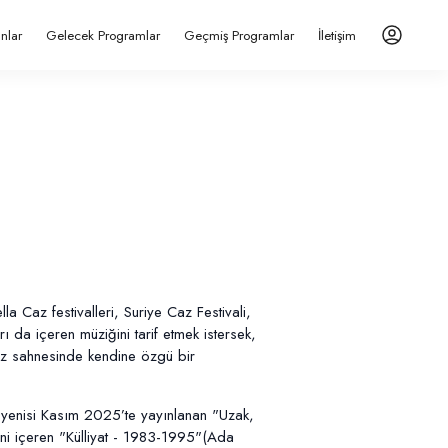
anlar
Gelecek Programlar
Geçmiş Programlar
İletişim
a Caz festivalleri, Suriye Caz Festivali,
ı da içeren müziğini tarif etmek istersek,
caz sahnesinde kendine özgü bir
 yenisi Kasım 2025’te yayınlanan "Uzak,
ini içeren "Külliyat - 1983-1995"(Ada