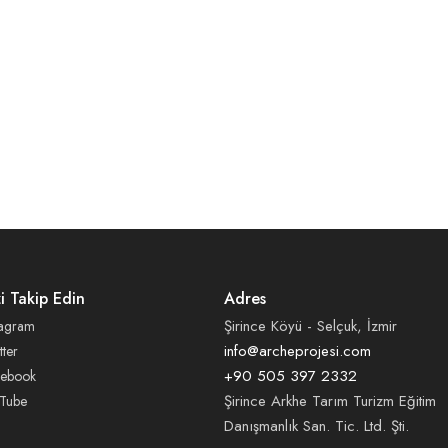
zi Takip Edin
Adres
Şirince Köyü - Selçuk, İzmir
tagram
info@archeprojesi.com
tter
+90 505 397 2332
cebook
Şirince Arkhe Tarım Turizm Eğitim
Tube
Danışmanlık San. Tic. Ltd. Şti.