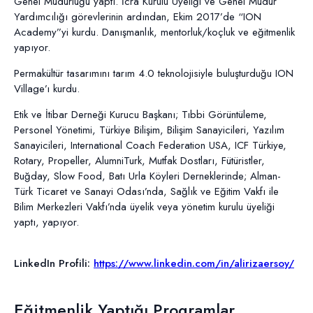
Genel Müdürlüğü yaptı. İcra Kurulu Üyeliği ve Genel Müdür
Yardımcılığı görevlerinin ardından, Ekim 2017’de “ION
Academy”yi kurdu. Danışmanlık, mentorluk/koçluk ve eğitmenlik
yapıyor.
Permakültür tasarımını tarım 4.0 teknolojisiyle buluşturduğu ION
Village’ı kurdu.
Etik ve İtibar Derneği Kurucu Başkanı; Tıbbi Görüntüleme,
Personel Yönetimi, Türkiye Bilişim, Bilişim Sanayicileri, Yazılım
Sanayicileri, International Coach Federation USA, ICF Türkiye,
Rotary, Propeller, AlumniTurk, Mutfak Dostları, Fütüristler,
Buğday, Slow Food, Batı Urla Köyleri Derneklerinde; Alman-
Türk Ticaret ve Sanayi Odası’nda, Sağlık ve Eğitim Vakfı ile
Bilim Merkezleri Vakfı’nda üyelik veya yönetim kurulu üyeliği
yaptı, yapıyor.
LinkedIn Profili:
https://www.linkedin.com/in/alirizaersoy/
Eğitmenlik Yaptığı Programlar