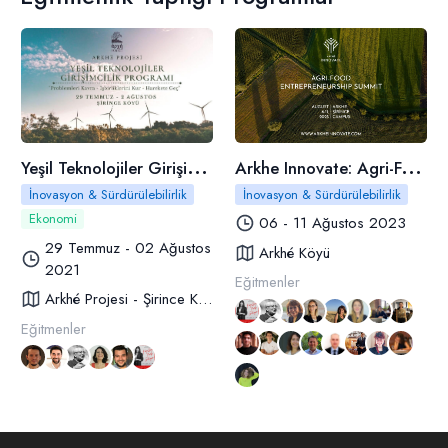
Y
eşil Teknolojiler Girişimcilik Programı
A
rkhe Innovate: Agri-Food Entrepreneurship Summit
İnovasyon & Sürdürülebilirlik
İnovasyon & Sürdürülebilirlik
Ekonomi
06 - 11 Ağustos 2023
29 Temmuz - 02 Ağustos
Arkhé Köyü
2021
Eğitmenler
Arkhé Projesi - Şirince Köyü
Eğitmenler